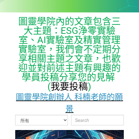
圖靈學院內的文章包含三
大主題：ESG浄零實驗
室、AI實驗室及精實管理
實驗室，我們會不定期分
享相關主題之文章，也歡
迎並對前述主題有興趣的
學員投稿分享您的見解
(
我要投稿
)
圖靈學院創辦人 科楠老師的願
景