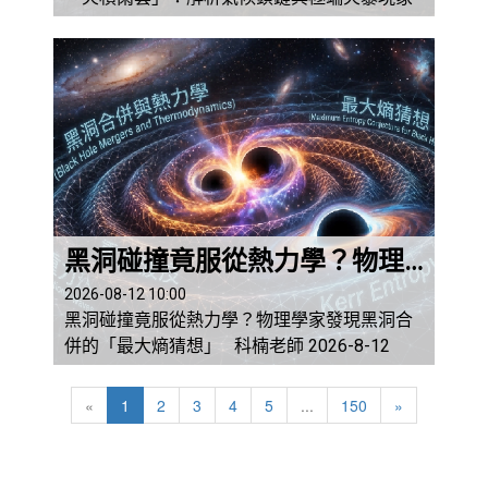
圖靈學院編輯部 2026-8-13 2026年7月中
旬，一場跨越南歐與西歐的極端野火浩劫再次
敲響了全球氣候變遷的警鐘。歐洲雖然每年夏
季都會遭遇程度不一的森林火災，但今年襲擊
西班牙與法國西南部的火勢，其毀滅性與擴散
速度均創下數十年來新高。根據美國國家航空
暨太空總署（NASA）地球觀測站（Ea...
黑洞碰撞竟服從熱力學？物理學家發現黑洞合併的「最大熵猜想」
2026-08-12 10:00
黑洞碰撞竟服從熱力學？物理學家發現黑洞合
併的「最大熵猜想」 科楠老師 2026-8-12
一、 引言：強重力場劇變中的驚人秩序 在
傳統天體物理學的認知中，兩個黑洞的螺旋靠
«
1
2
3
4
5
...
150
»
近與猛烈撞擊，是全宇宙中最動盪、最劇烈的
時空事件之一。當兩個黑洞在彼此強大的重力
牽引下以接近光速的速度迴旋並最終融為一體