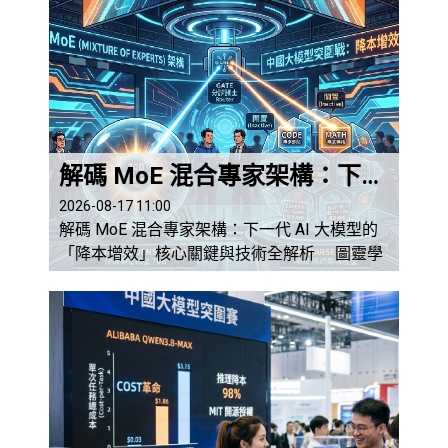
解碼 MoE 混合專家架構：下一代 AI 大模型的「降本增效」核心關鍵與技術全解析
2026-08-17 11:00
解碼 MoE 混合專家架構：下一代 AI 大模型的
「降本增效」核心關鍵與技術全解析 圖靈學
院編輯部 2026-8-17 引言：算力牆下的科技革
命 大模型為何走向「稀疏化」？ 在生成式
人工智慧（Generative AI）迅速發展的浪潮
中，「縮放定律（Scaling Law）」長期被科技
巨頭奉為圭臬：只要持續擴大模型參數、注入
更多訓練數據，模型的「智慧」水準就會...