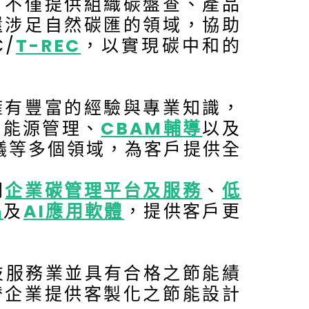
，不僅提供組織碳盤查、產品
還涉足自然碳匯的領域，協助
/
T-REC
，以實現碳中和的
擁有豐富的經驗與專業知識，
、能源管理、
CBAM輔導
以及
議等多個領域，為客戶提供全
關
企業碳管理平台及服務
、
低
品
及
AI應用軟體
，提供客戶更
源技服務業並具有合格之節能績
替企業提供客製化之節能設計