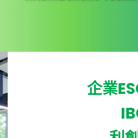
企業E
I