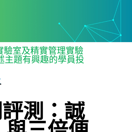
I實驗室及精實管理實驗
述主題有興趣的學員投
景
 實測評測：誠
，與三倍便