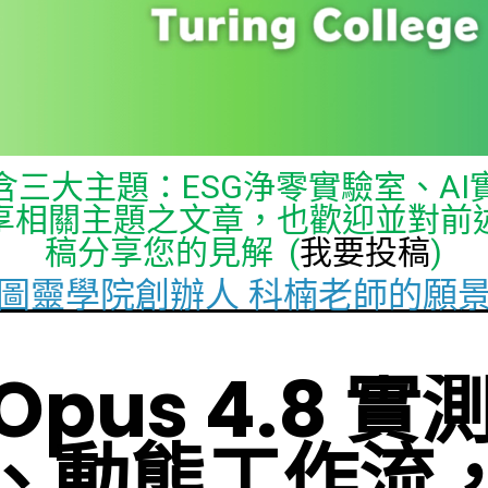
三大主題：ESG浄零實驗室、A
享相關主題之文章，也歡迎並對前
稿分享您的見解 (
我要投稿
)
圖靈學院創辦人 科楠老師的願
 Opus 4.8
、動態工作流