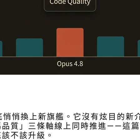
五月底悄悄換上新旗艦。它沒有炫目的
碼品質」三條軸線上同時推進——這
底該不該升級。