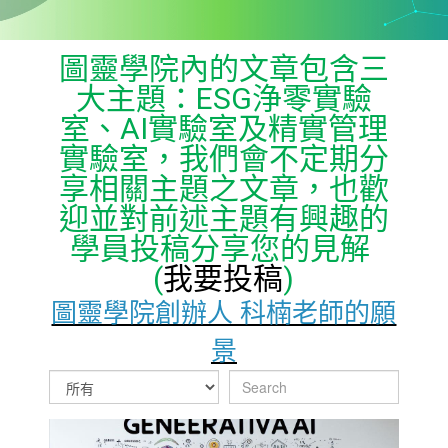
圖靈學院內的文章包含三
大主題：ESG浄零實驗
室、AI實驗室及精實管理
實驗室，我們會不定期分
享相關主題之文章，也歡
迎並對前述主題有興趣的
學員投稿分享您的見解
(
我要投稿
)
圖靈學院創辦人 科楠老師的願
景