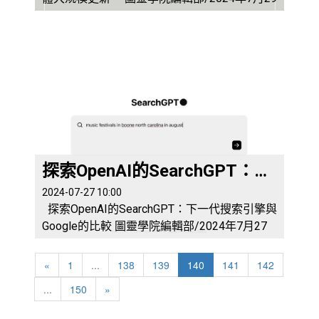
日/科楠 根據知情人士透露，該公司計劃在
10月前開始向客戶推出Apple Intelligence，作
為即將到來的軟體更新的一部分。 蘋果公司
的即將到來的人工智慧功能將比預期晚一些，
錯過即將到來的iPhone和iPad軟體大規模更新
的初次推出，但這給了公司更多時...
探索OpenAI的SearchGPT：下一代搜索引擎與Google的比較
2024-07-27 10:00
探索OpenAI的SearchGPT：下一代搜索引擎與
Google的比較 圖靈學院編輯部/2024年7月27
日/科楠 在資訊爆炸的時代，搜索引擎已成
為我們日常生活中不可或缺的工具。Google作
«
1
...
138
139
140
141
142
為搜索引擎的領軍者，長期以來佔據著市場主
...
150
»
導地位。然而，OpenAI推出的SearchGPT將成
為新一代搜索引擎的代表。本文將深入探討Se