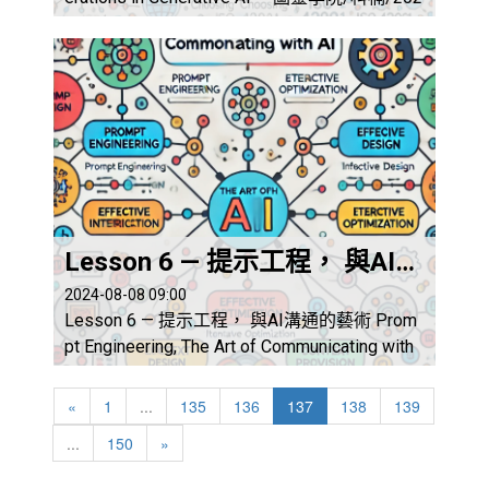
4年8月9日 生成式AI的發展在帶來巨大技術
進步的同時，也引發了許多倫理問題和挑戰。
這些問題包括隱私、偏見和假新聞等。在這部
分，我們將探討這些倫理挑戰，並強調開發和
使用AI技術時應遵循的道德原則和指南。此
外，我們還將討論I...
Lesson 6 — 提示工程， 與AI溝通的藝術
2024-08-08 09:00
Lesson 6 — 提示工程， 與AI溝通的藝術 Prom
pt Engineering, The Art of Communicating with
AI 圖靈學院/科楠/2024年8月8日 提示工
程（Prompt Engineering）是一種與生成式AI進
«
1
...
135
136
137
138
139
行有效溝通的技術，通過設計精確的輸入來獲
...
150
»
得所需的輸出。在這部分，我們將介紹提示工
程的基本概念、技巧和實踐...