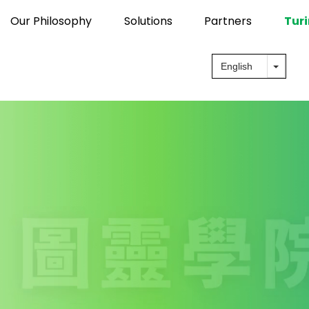
Our Philosophy
Solutions
Partners
Turi
IntelliBenefit Technology Co., Lt