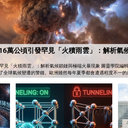
16萬公頃引發罕見「火積雨雲」：解析氣
見「火積雨雲」：解析氣候鎖鏈與極端火暴現象 圖靈學院編輯部 20
了全球氣候變遷的警鐘。歐洲雖然每年夏季都會遭遇程度不一的
來新高。根據美國國家航空暨太空總署（NASA）地球觀測站（E