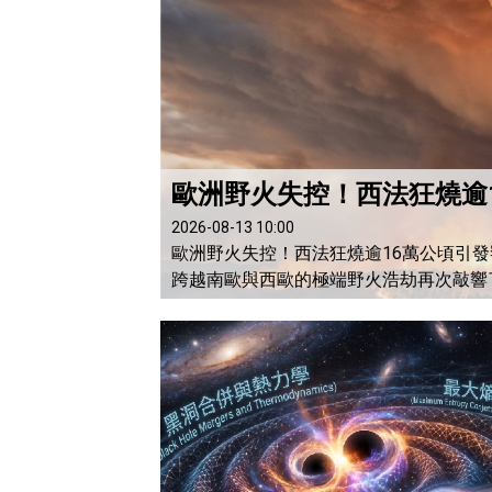
歐洲野火失控！西法狂燒逾
2026-08-13 10:00
歐洲野火失控！西法狂燒逾16萬公頃引發罕
跨越南歐與西歐的極端野火浩劫再次敲響
部的火勢，其毀滅性與擴散速度均創下數十年