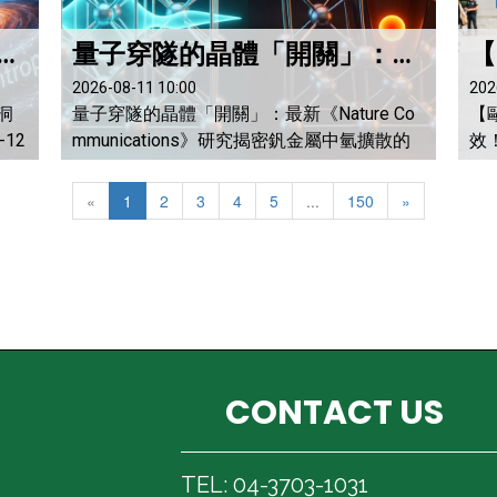
從熱力學？物理學家發現黑洞合併的「最大熵猜想」
量子穿隧的晶體「開關」：最新《Nature Communications》研究揭密釩金屬中氫擴散的量子之謎
2026-08-11 10:00
202
洞
量子穿隧的晶體「開關」：最新《Nature Co
【
12
mmunications》研究揭密釩金屬中氫擴散的
效
序
量子之謎 科楠老師 2026-8-11 在全球追
的五
的
求乾淨能源與碳中和的浪潮中，氫能（Hydro
一
«
1
2
3
4
5
...
150
»
、
gen Energy）被寄予厚望。然而，如何高效
實
此
且安全地儲存與分離氫氣，一直是材料科學
來
並
領域的大考驗。過渡金屬「釩」（Vanadium,
慧法
物
V）因其出色的吸氫能力與優異的晶體結構，
務」（
撕
長期...
CONTACT US
TEL: 04-3703-1031