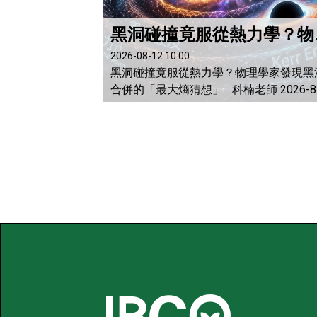
黑洞碰撞竟服
2026-08-12 10:00
黑洞碰撞竟服從熱力學？物理學家發現黑
合併的「最大熵猜想」 科楠老師 2026-8-
一、 引言：強重力場劇變中的驚人秩
在傳統天體物理學的認知中，兩個黑洞
螺旋靠近與猛烈撞擊，是全宇宙中最動盪
最劇烈的時空事件之一。當兩個黑洞在彼
強大的重力牽引下以接近光速的速度迴旋
最終融為一體時，相當於數個太陽質量的
質會在短短幾毫秒內轉化為重力波能量，
裂周圍的...