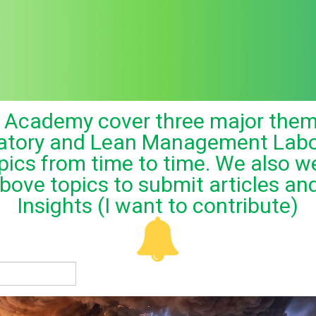
ng Academy cover three major the
ratory and Lean Management Labor
topics from time to time. We also
above topics to submit articles a
Insights (I want to contribute)
